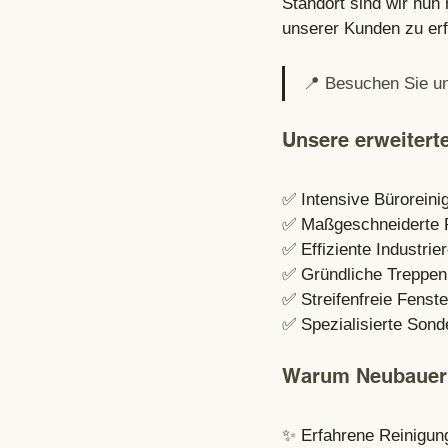
Standort sind wir nun
unserer Kunden zu erf
📍 Besuchen Sie un
Unsere erweitert
✅ Intensive Büroreini
✅ Maßgeschneiderte P
✅ Effiziente Industrie
✅ Gründliche Treppen
✅ Streifenfreie Fenste
✅ Spezialisierte Sond
Warum Neubauer 
✨ Erfahrene Reinigun