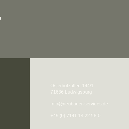
g
Osterholzallee 144/1
71636 Ludwigsburg
info@neubauer-services.de
+49 (0) 7141 14 22 58-0