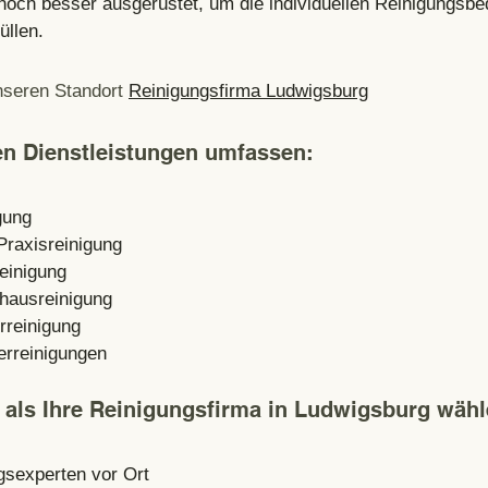
 noch besser ausgerüstet, um die individuellen Reinigungsbe
üllen.
seren Standort 
Reinigungsfirma Ludwigsburg
en Dienstleistungen umfassen:
gung
raxisreinigung
reinigung
hausreinigung
rreinigung
erreinigungen
als Ihre Reinigungsfirma in Ludwigsburg wäh
gsexperten vor Ort