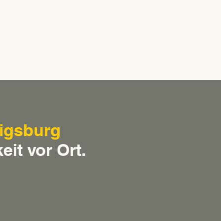
igsburg
eit vor Ort.
Vertriebsmitarbeiter in
Expe
Ludwigsburg (m/w/d)
Zuve
Büro