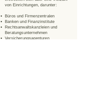
von Einrichtungen, darunter:
Büros und Firmenzentralen
Banken und Finanzinstitute
Rechtsanwaltskanzleien und
Beratungsunternehmen
Versicherungsagenturen
Immobilienfirmen und
Verwaltungsbüros
Technologie- und IT-Unternehmen
Marketing- und Werbeagenturen
Arztpraxen und
Gesundheitseinrichtungen
Verwaltungsbüros in
Bildungseinrichtungen
Regierungs- und
Behördeneinrichtungen
Verlassen Sie sich auf Neubauer