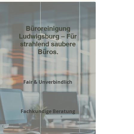
Büroreinigung
Ludwigsburg – Für
strahlend saubere
Büros.
Fair & Unverbindlich
Fachkundige Beratung